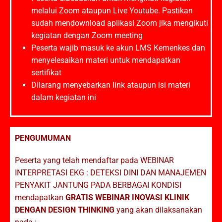
melalui Zoom ataupun Live Youtube. Pastikan
sudah mendownload aplikasi Zoom jika mengikuti
kegiatan dengan Zoom meeting
Peserta wajib masuk ke akun LMS Kemenkes dan
menyelesaikan materi untuk mendapatkan
sertifikat
Dilarang menyebarkan link ataupun isi materi
dalam kegiatan ini
PENGUMUMAN
Peserta yang telah mendaftar pada WEBINAR
INTERPRETASI EKG : DETEKSI DINI DAN MANAJEMEN
PENYAKIT JANTUNG PADA BERBAGAI KONDISI
mendapatkan
GRATIS WEBINAR INOVASI KLINIK
DENGAN DESIGN THINKING
yang akan dilaksanakan