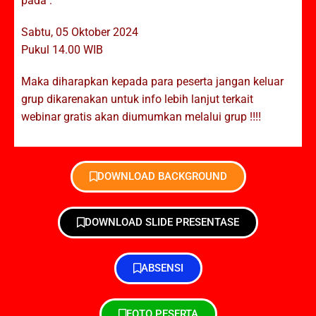
pada :
Sabtu, 05 Oktober 2024
Pukul 14.00 WIB
Maka diharapkan kepada para peserta jangan keluar
grup dikarenakan untuk info lebih lanjut terkait
webinar gratis akan diumumkan melalui grup ‼️‼️
DOWNLOAD BACKGROUND
DOWNLOAD SLIDE PRESENTASE
ABSENSI
FOTO PESERTA