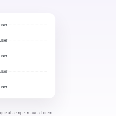
user
user
user
user
user
uisque at semper mauris Lorem