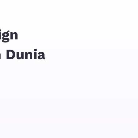
ign
h Dunia