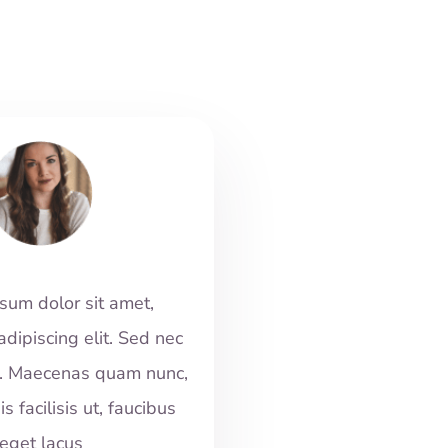
sum dolor sit amet,
adipiscing elit. Sed nec
or. Maecenas quam nunc,
is facilisis ut, faucibus
eget lacus