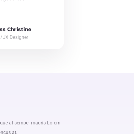
ss Christine
I/UX Designer
uisque at semper mauris Lorem
oncus at.