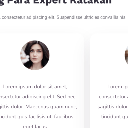
g Para Expert Katakan
consectetur adipiscing elit. Suspendisse ultricies convallis nis
Lorem ipsum dolor sit amet,
Lorem ip
nsectetur adipiscing elit. Sed nec
consectetur 
ittis dolor. Maecenas quam nunc,
sagittis dol
incidunt quis facilisis ut, faucibus
tincidunt qu
eget lacus