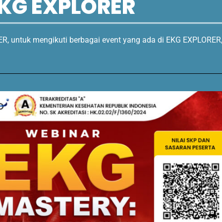
KG EXPLORER
R, untuk mengikuti berbagai event yang ada di EKG EXPLORER, 