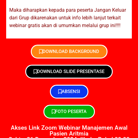
Maka diharapkan kepada para peserta Jangan Keluar
dari Grup dikarenakan untuk info lebih lanjut terkait
webinar gratis akan di umumkan melalui grup ini‼️‼️
DOWNLOAD BACKGROUND
DOWNLOAD SLIDE PRESENTASE
ABSENSI
FOTO PESERTA
Akses Link Zoom Webinar Manajemen Awal
Pasien Aritmia