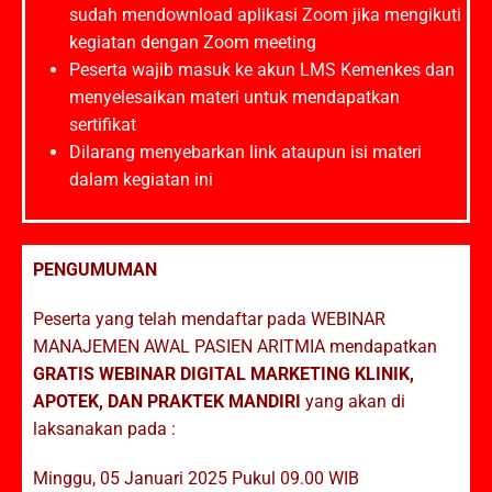
sudah mendownload aplikasi Zoom jika mengikuti
kegiatan dengan Zoom meeting
Peserta wajib masuk ke akun LMS Kemenkes dan
menyelesaikan materi untuk mendapatkan
sertifikat
Dilarang menyebarkan link ataupun isi materi
dalam kegiatan ini
PENGUMUMAN
Peserta yang telah mendaftar pada WEBINAR
MANAJEMEN AWAL PASIEN ARITMIA mendapatkan
GRATIS WEBINAR DIGITAL MARKETING KLINIK,
APOTEK, DAN PRAKTEK MANDIRI
yang akan di
laksanakan pada :
Minggu, 05 Januari 2025 Pukul 09.00 WIB