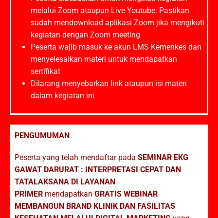
melalui Zoom ataupun Live Youtube. Pastikan
sudah mendownload aplikasi Zoom jika mengikuti
kegiatan dengan Zoom meeting
Peserta wajib masuk ke akun LMS Kemenkes dan
menyelesaikan materi untuk mendapatkan
sertifikat
Dilarang menyebarkan link ataupun isi materi
dalam kegiatan ini
PENGUMUMAN
Peserta yang telah mendaftar pada
SEMINAR EKG
GAWAT DARURAT : INTERPRETASI CEPAT DAN
TATALAKSANA DI LAYANAN
PRIMER
mendapatkan
GRATIS WEBINAR
MEMBANGUN BRAND KLINIK DAN FASILITAS