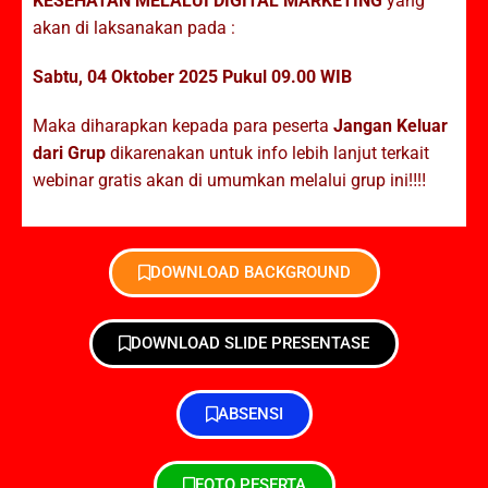
KESEHATAN MELALUI DIGITAL MARKETING
yang
akan di laksanakan pada :
Sabtu, 04 Oktober 2025 Pukul 09.00 WIB
Maka diharapkan kepada para peserta
Jangan Keluar
dari Grup
dikarenakan untuk info lebih lanjut terkait
webinar gratis akan di umumkan melalui grup ini‼️‼️
DOWNLOAD BACKGROUND
DOWNLOAD SLIDE PRESENTASE
ABSENSI
FOTO PESERTA