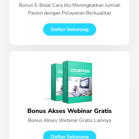
Bonus E-Book Cara Jitu Meningkatkan Jumlah
Pasien dengan Pelayanan Berkualitas
Daftar Sekarang
Bonus Akses Webinar Gratis
Bonus Akses Webinar Gratis Lainnya
Daftar Sekarang