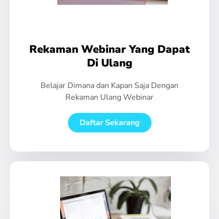
Rekaman Webinar Yang Dapat
Di Ulang
Belajar Dimana dan Kapan Saja Dengan
Rekaman Ulang Webinar
Daftar Sekarang