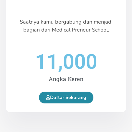
Saatnya kamu bergabung dan menjadi
bagian dari Medical Preneur School.
11,000
Angka Keren
Daftar Sekarang