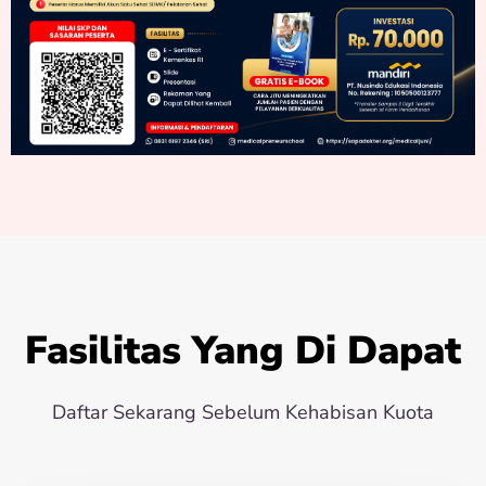
Fasilitas Yang Di Dapat
Daftar Sekarang Sebelum Kehabisan Kuota