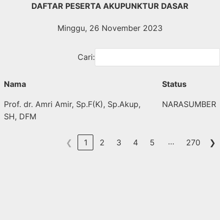
Langsung
DAFTAR PESERTA AKUPUNKTUR DASAR
ke
Minggu, 26 November 2023
konten
Cari:
Nama
Status
Prof. dr. Amri Amir, Sp.F(K), Sp.Akup,
NARASUMBER
SH, DFM
…
❮
1
2
3
4
5
270
❯