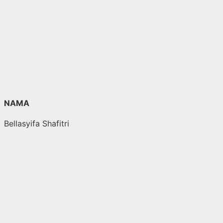
Langsung
ke
konten
NAMA
Bellasyifa Shafitri