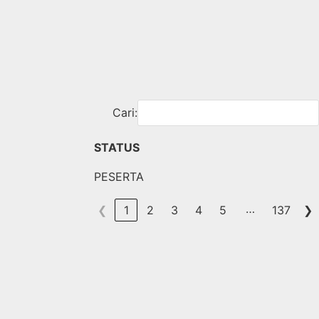
Cari:
STATUS
PESERTA
…
❮
1
2
3
4
5
137
❯