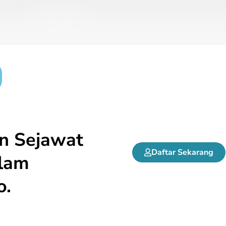
0
an Sejawat
Daftar Sekarang
alam
o.