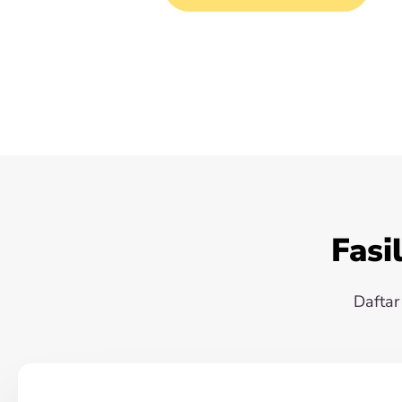
Fasi
Dafta