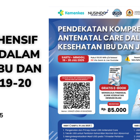
HENSIF
 DALAM
BU DAN
 19-20
25