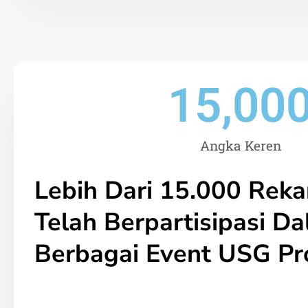
15,00
Angka Keren
Lebih Dari 15.000 Rek
Telah Berpartisipasi D
Berbagai Event USG Pr