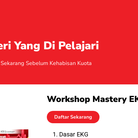
ri Yang Di Pelajari
r Sekarang Sebelum Kehabisan Kuota
Workshop Mastery E
Daftar Sekarang
Dasar EKG