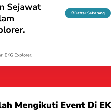
an Sejawat
Daftar Sekarang
alam
lorer.
i EKG Explorer.
lah Mengikuti Event Di E